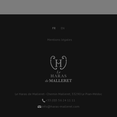
FR
EN
Mentions légales
Le Haras de Malleret - Chemin Malleret, 33290 Le Pian-Médoc
+33 (0)5 56 24 11 11
info@haras-malleret.com