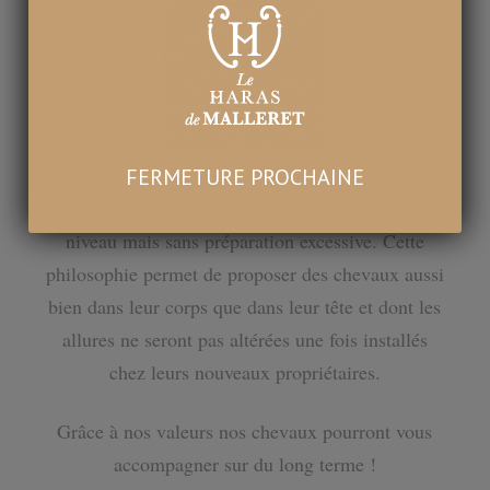
maturité, profitent ainsi des meilleures conditions
de manipulation, à la fois dans un environnement
de semi-liberté, mais aussi dans le cadre d’un
travail quotidien dans le plus grand respect du
cheval.
L’objectif étant de présenter une excellente qualité
FERMETURE PROCHAINE
de chevaux destinés pour la plupart au plus haut
niveau mais sans préparation excessive. Cette
philosophie permet de proposer des chevaux aussi
bien dans leur corps que dans leur tête et dont les
allures ne seront pas altérées une fois installés
chez leurs nouveaux propriétaires.
Grâce à nos valeurs nos chevaux pourront vous
accompagner sur du long terme !