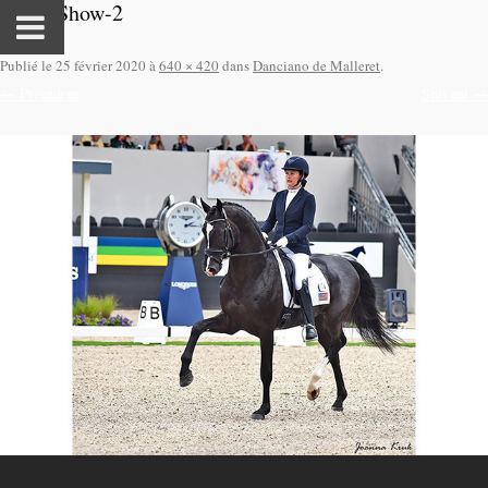
Daily-Show-2
Publié le
25 février 2020
à
640 × 420
dans
Danciano de Malleret
.
← Précédent
Suivant →