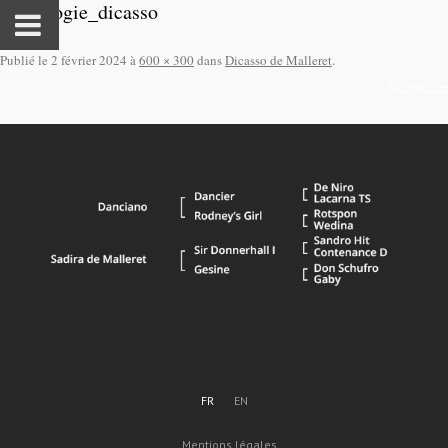
genealogie_dicasso
Publié le
2 février 2024
à
600 × 300
dans
Dicasso de Malleret
.
Suivant →
FR
EN
Mentions légales