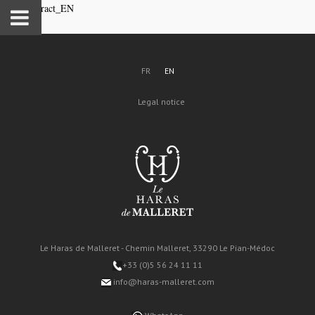
Sale_Contract_EN
FR
EN
Legal notice
Le Haras de Malleret - Chemin Malleret, 33290 Le Pian-Médoc
+33 (0)5 56 24 11 11
info@haras-malleret.com