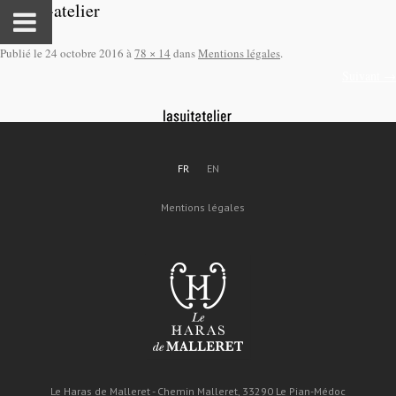
lasuite-atelier
Publié le
24 octobre 2016
à
78 × 14
dans
Mentions légales
.
Suivant →
FR
EN
Mentions légales
Le Haras de Malleret - Chemin Malleret, 33290 Le Pian-Médoc