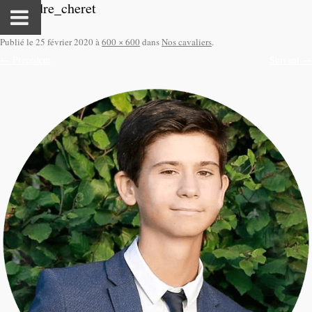
alexandre_cheret
Publié le
25 février 2020
à
600 × 600
dans
Nos cavaliers
.
← Précédent
Suivant →