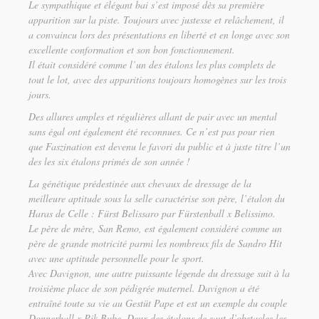
Le sympathique et élégant bai s’est imposé dès sa première
apparition sur la piste. Toujours avec justesse et relâchement, il
a convaincu lors des présentations en liberté et en longe avec son
excellente conformation et son bon fonctionnement.
Il était considéré comme l’un des étalons les plus complets de
tout le lot, avec des apparitions toujours homogènes sur les trois
jours.
Des allures amples et régulières allant de pair avec un mental
sans égal ont également été reconnues. Ce n’est pas pour rien
que Faszination est devenu le favori du public et à juste titre l’un
des les six étalons primés de son année !
La génétique prédestinée aux chevaux de dressage de la
meilleure aptitude sous la selle caractérise son père, l’étalon du
Haras de Celle : Fürst Belissaro par Fürstenball x Belissimo.
Le père de mère, San Remo, est également considéré comme un
père de grande motricité parmi les nombreux fils de Sandro Hit
avec une aptitude personnelle pour le sport.
Avec Davignon, une autre puissante légende du dressage suit à la
troisième place de son pédigrée maternel. Davignon a été
entraîné toute sa vie au Gestüt Pape et est un exemple du couple
Donnerhall x Pik Bube. Deux des étalons de saut d’obstacles les